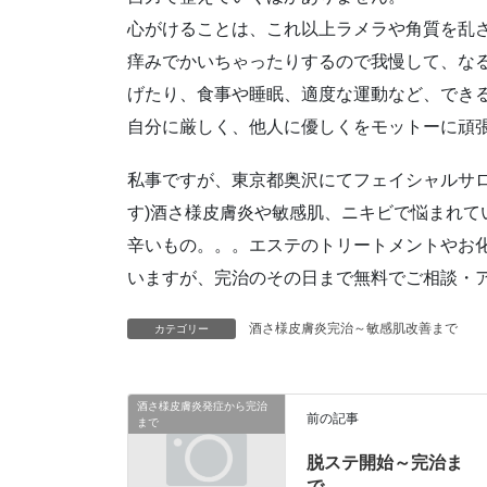
心がけることは、これ以上ラメラや角質を乱
痒みでかいちゃったりするので我慢して、な
げたり、食事や睡眠、適度な運動など、でき
自分に厳しく、他人に優しくをモットーに頑張り
私事ですが、東京都奥沢にてフェイシャルサロ
す)酒さ様皮膚炎や敏感肌、ニキビで悩まれて
辛いもの。。。エステのトリートメントやお
いますが、完治のその日まで無料でご相談・
酒さ様皮膚炎完治～敏感肌改善まで
カテゴリー
酒さ様皮膚炎発症から完治
前の記事
まで
脱ステ開始～完治ま
で。