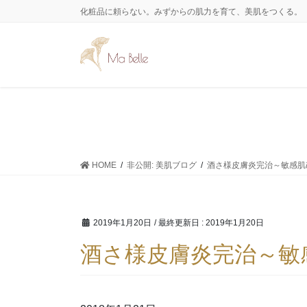
コ
ナ
化粧品に頼らない。みずからの肌力を育て、美肌をつくる。
ン
ビ
テ
ゲ
ン
ー
ツ
シ
に
ョ
移
ン
動
に
移
動
HOME
非公開: 美肌ブログ
酒さ様皮膚炎完治～敏感肌
2019年1月20日
/ 最終更新日 :
2019年1月20日
酒さ様皮膚炎完治～敏