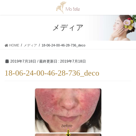
コ
ナ
ン
ビ
テ
ゲ
ン
ー
メディア
ツ
シ
に
ョ
移
ン
HOME
メディア
18-06-24-00-46-28-736_deco
動
に
移
動
2019年7月18日
/ 最終更新日 :
2019年7月18日
18-06-24-00-46-28-736_deco