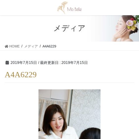
コ
ナ
ン
ビ
テ
ゲ
ン
ー
メディア
ツ
シ
に
ョ
移
ン
HOME
メディア
A4A6229
動
に
移
動
2019年7月15日
/ 最終更新日 :
2019年7月15日
A4A6229