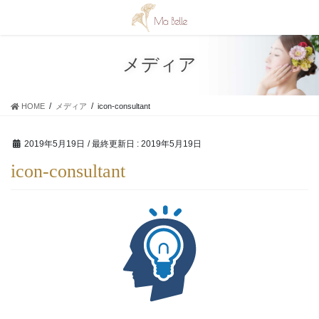
コ
ナ
ン
ビ
テ
ゲ
ン
ー
メディア
ツ
シ
に
ョ
移
ン
HOME
メディア
icon-consultant
動
に
移
動
2019年5月19日
/ 最終更新日 :
2019年5月19日
icon-consultant