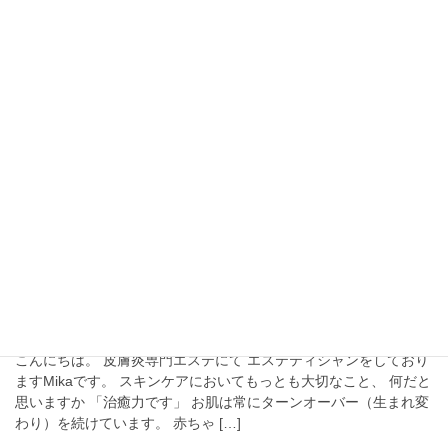
コ
ナ
ン
ビ
テ
ゲ
ン
ー
非公開: 美肌ブログ
ツ
シ
に
ョ
移
ン
HOME
非公開: 美肌ブログ
大人ニキビ
動
に
移
動
大人ニキビ
2019年1月30日
スキンケア
ニキビが改善しない方に共通する勘違い！
こんにちは。 皮膚炎専門エステにて エステティシャンをしており
ますMikaです。 スキンケアにおいてもっとも大切なこと、 何だと
思いますか 「治癒力です」 お肌は常にターンオーバー（生まれ変
わり）を続けています。 赤ちゃ […]