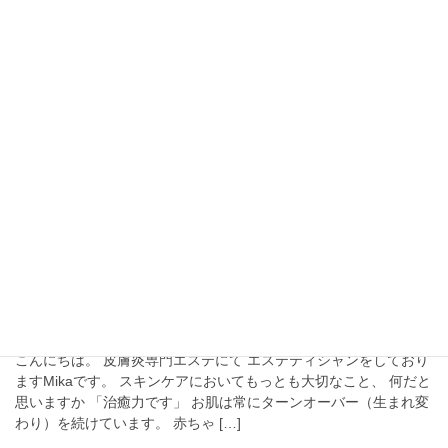
コ
ナ
ン
ビ
テ
ゲ
ン
ー
非公開: 美肌ブログ
ツ
シ
に
ョ
移
ン
HOME
非公開: 美肌ブログ
赤い顔
動
に
移
動
赤い顔
2019年1月30日
スキンケア
顔が赤くなる。赤ら顔さんの原因の１つ
こんにちは。 皮膚炎専門エステにて エステティシャンをしており
ますMikaです。 スキンケアにおいてもっとも大切なこと、 何だと
思いますか 「治癒力です」 お肌は常にターンオーバー（生まれ変
わり）を続けています。 赤ちゃ […]