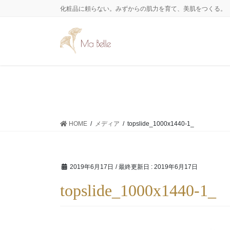
コ
ナ
化粧品に頼らない。みずからの肌力を育て、美肌をつくる。
ン
ビ
テ
ゲ
ン
ー
ツ
シ
に
ョ
移
ン
動
に
移
動
HOME
メディア
topslide_1000x1440-1_
2019年6月17日
/ 最終更新日 :
2019年6月17日
topslide_1000x1440-1_