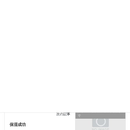
【酒さ】鏡とにらめっこ。
2019年3月28日
酒さ様皮膚炎完治～敏感肌改善まで
カテゴリー
ぶつぶつ
アトピー
ステロイド
タグ
ヒルロイドローション
プロトピック
乾燥
痒み
皮膚炎
皮膚科
脂漏性皮膚炎
脱ステロイド
落屑
赤み
酒さ
酒さ様皮膚炎
酒さ様皮膚炎完治～敏感肌改善ま
前の記事
で
角質培養という美肌ケア
2019年1月20日
酒さ様皮膚炎完治～敏感肌改善ま
次の記事
で
保湿成功