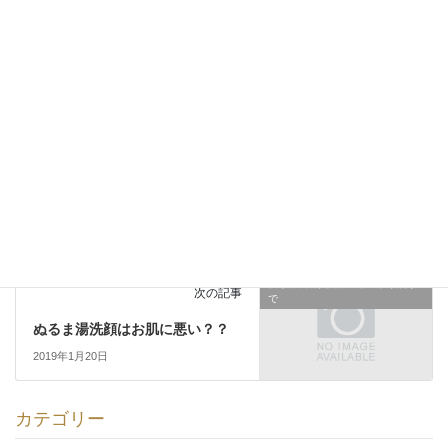
ぶつぶつ
アトピー
ステロイド
タグ
ヒルロイドローション
プロトピック
乾燥
痒み
皮膚炎
皮膚科
脂漏性皮膚炎
脱ステロイド
落屑
赤み
酒さ
酒さ様皮膚炎
酒さ様皮膚炎完治～敏感肌改善ま
前の記事
で
生死にかかわらない皮膚炎
2019年1月20日
酒さ様皮膚炎完治～敏感肌改善ま
次の記事
で
ぬるま湯洗顔はお肌に悪い？？
2019年1月20日
カテゴリー