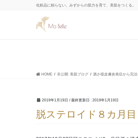
コ
ナ
化粧品に頼らない。みずからの肌力を育て、美肌をつくる。
ン
ビ
テ
ゲ
ン
ー
ツ
シ
に
ョ
移
ン
動
に
移
動
HOME
非公開: 美肌ブログ
酒さ様皮膚炎発症から完治
2019年1月19日
/ 最終更新日 :
2019年1月19日
脱ステロイド８カ月目