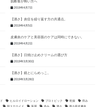
肌断食が怖い方へ
2019年4月7日
【酒さ】炎症を繰り返す方の共通点。
2019年4月5日
皮膚炎のケアと美容面のケアは同時にできない。
2019年4月2日
【酒さ】日焼け止めクリームの選び方
2019年3月30日
【酒さ】鏡とにらめっこ。
2019年3月28日
ド
ヒルロイドローション
プロトピック
乾燥
痒み
脱ステロイド
落屑
赤み
酒さ
酒さ様皮膚炎